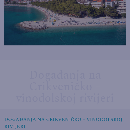
Događanja na
Crikveničko –
vinodolskoj rivijeri
DOGAĐANJA NA CRIKVENIČKO – VINODOLSKOJ
RIVIJERI