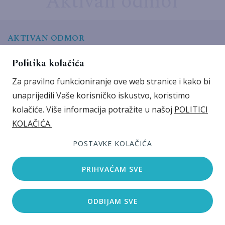
Aktivan odmor
AKTIVAN ODMOR
Sportski objekti i
Politika kolačića
adrenalinski park
Za pravilno funkcioniranje ove web stranice i kako bi
unaprijedili Vaše korisničko iskustvo, koristimo
kolačiće. Više informacija potražite u našoj
POLITICI
KOLAČIĆA.
Od Crikvenice na sjeveru do Makarske i Brača na jugu,
putnike željne avanture očekuje aktivan odmor.
POSTAVKE KOLAČIĆA
PRIHVAĆAM SVE
Doznajte više
ODBIJAM SVE
Pretraži smještaj