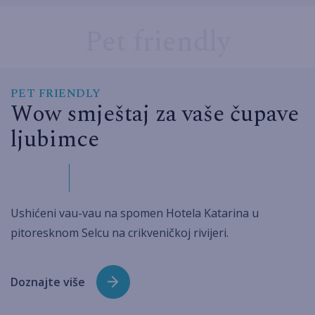
Pet friendly
PET FRIENDLY
Wow smještaj za vaše čupave
ljubimce
Ushićeni vau-vau na spomen Hotela Katarina u
pitoresknom Selcu na crikveničkoj rivijeri.
Doznajte više