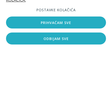
KOLAČIĆA.
POSTAVKE KOLAČIĆA
PRIHVAĆAM SVE
ODBIJAM SVE
Pretraži smještaj
Smještena u srcu središnje Dalmacije,
makarska rivijera obuhvaća nekoliko gradića i
mjesta uz obalu, počevši od Vruja na
sjeveroistočnom dijelu do Gradca na
jugoistoku.