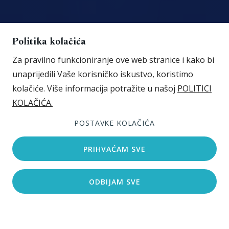
Politika kolačića
Za pravilno funkcioniranje ove web stranice i kako bi
unaprijedili Vaše korisničko iskustvo, koristimo
kolačiće. Više informacija potražite u našoj
POLITICI
KOLAČIĆA.
Pogledaj galeriju
POSTAVKE KOLAČIĆA
PRIHVAĆAM SVE
ODBIJAM SVE
Pretraži smještaj
Uz plažu
Idealno za ljubitelje prirode