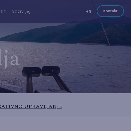
Kontakt
HR
UDE
DOŽIVLJAJI
lja
ATIVNO UPRAVLJANJE