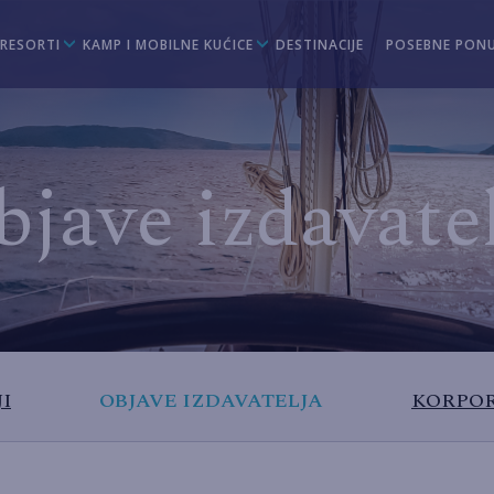
 RESORTI
KAMP I MOBILNE KUĆICE
DESTINACIJE
POSEBNE PON
jave izdavate
I
OBJAVE IZDAVATELJA
KORPOR