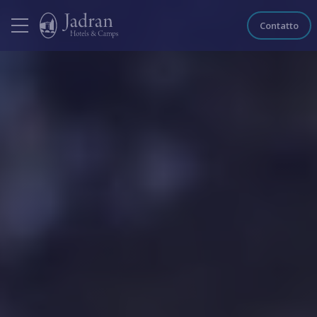
Contatto