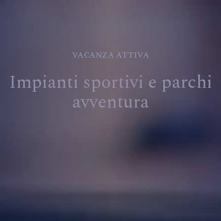
VACANZA ATTIVA
Impianti sportivi e parchi
avventura