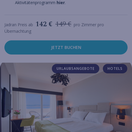
Aktivitätenprogramm
hier
.
142 €
149 €
Jadran Preis ab
pro Zimmer pro
Übernachtung
JETZT BUCHEN
URLAUBSANGEBOTE
HOTELS