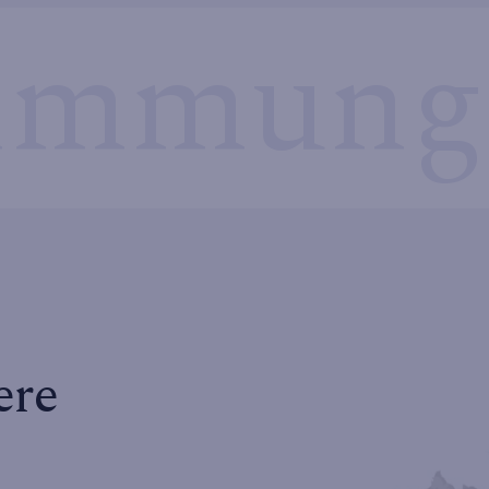
immung
ere