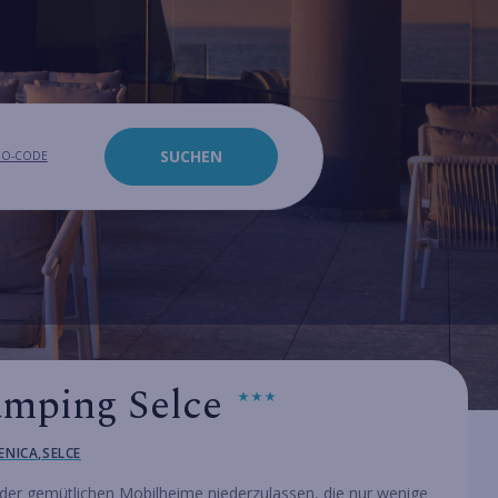
SUCHEN
O-CODE
mping Selce
ENICA,SELCE
m der gemütlichen Mobilheime niederzulassen, die nur wenige