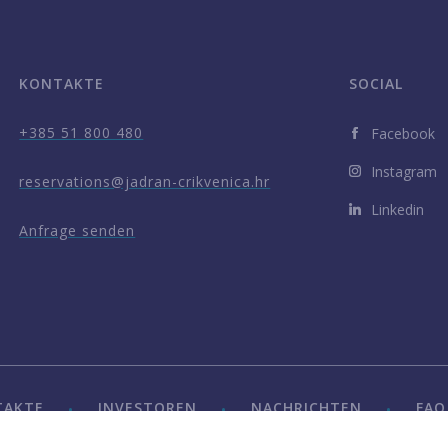
KONTAKTE
SOCIAL
+385 51 800 480
Facebook
Instagram
reservations@jadran-crikvenica.hr
Linkedin
Anfrage senden
TAKTE
INVESTOREN
NACHRICHTEN
FAQ