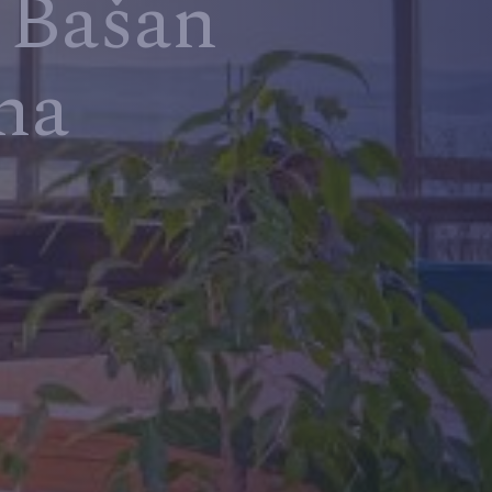
o Bašan
na