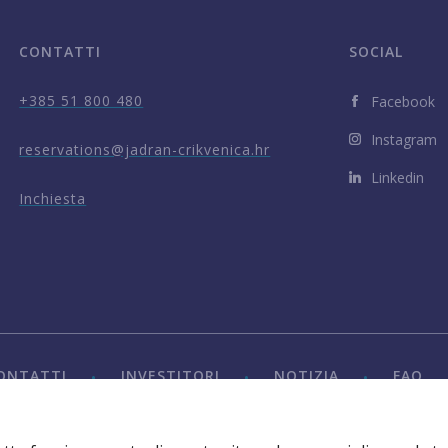
CONTATTI
SOCIAL
+385 51 800 480
Facebook
Instagram
reservations@jadran-crikvenica.hr
Linkedin
Inchiesta
ONTATTI
INVESTITORI
NOTIZIA
FAQ