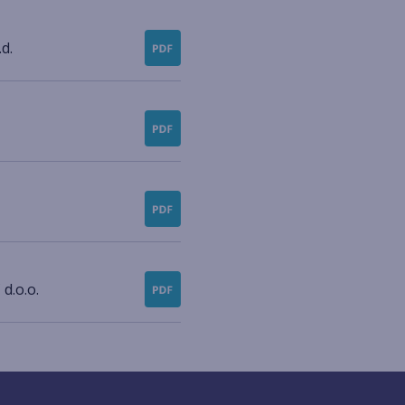
d.
d.o.o.